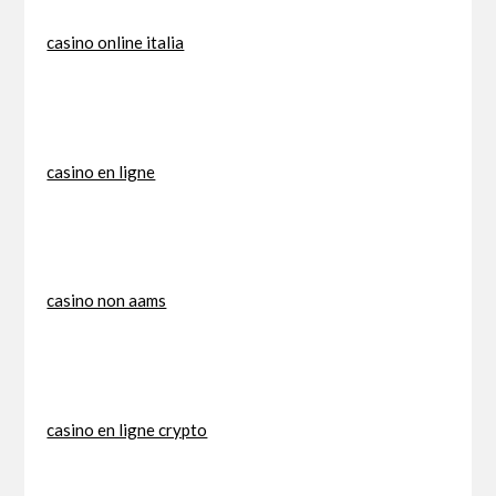
casino online italia
casino en ligne
casino non aams
casino en ligne crypto