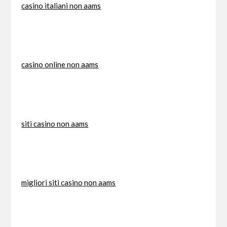
casino italiani non aams
casino online non aams
siti casino non aams
migliori siti casino non aams