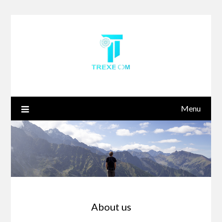
Skip
to
content
Menu
About us